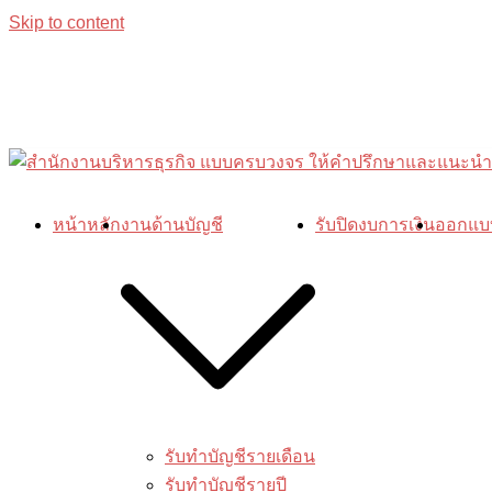
Skip to content
หน้าหลัก
งานด้านบัญชี
รับปิดงบการเงิน
ออกแบ
รับทำบัญชีรายเดือน
รับทำบัญชีรายปี