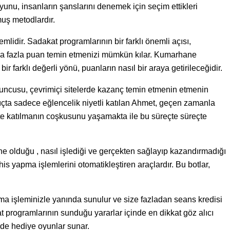
yunu, insanların şanslarını denemek için seçim ettikleri
muş metodlardır.
mlidir. Sadakat programlarının bir farklı önemli açısı,
aha fazla puan temin etmenizi mümkün kılar. Kumarhane
arklı değerli yönü, puanların nasıl bir araya getirileceğidir.
yuncusu, çevrimiçi sitelerde kazanç temin etmenin etmenin
gıçta sadece eğlencelik niyetli katılan Ahmet, geçen zamanla
vite katılmanın coşkusunu yaşamakta ile bu süreçte süreçte
ne olduğu , nasıl işlediği ve gerçekten sağlayıp kazandırmadığı
 yapma işlemlerini otomatikleştiren araçlardır. Bu botlar,
rma işleminizle yanında sunulur ve size fazladan seans kredisi
 programlarının sunduğu yararlar içinde en dikkat göz alıcı
inde hediye oyunlar sunar.