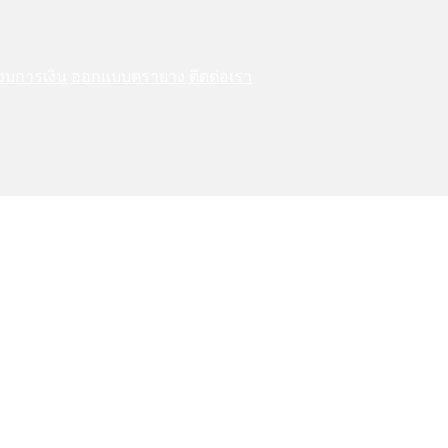
ดงบการเงิน
ออกแบบตรายาง
ติดต่อเรา