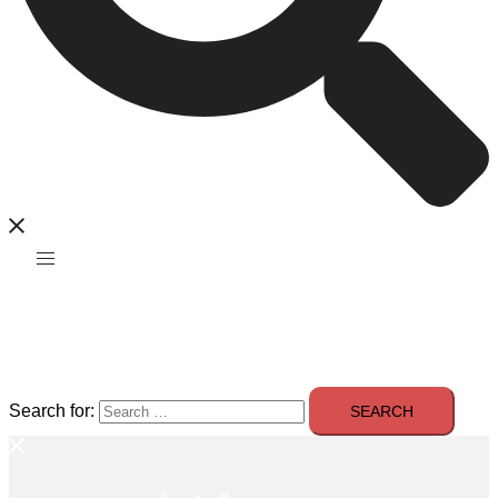
Search for: