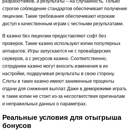
разработчиков, а результаты – на случайность. Только
строгое соблюдение стандартов обеспечивает получение
лицензии. Такие требования обеспечивают игрокам
доступ к качественным играм с честными результатами.
В казино без лицензии предоставляют софт без
проверок. Такие казино используют копии популярных
аппаратов. Игры запускаются не с провайдерских
серверов, а с ресурсов казино. Соответственно,
сотрудники казино могут вносить изменения в их
настройки, подкручивая результаты в свою сторону.
Слоты в таких казино имеют заниженные проценты
отдачи для снижения выплат. Даже в деморежиме играть
в такие копии не стоит из-за несоответствия оригиналам
и неправильных данных о параметрах.
Реальные условия для отыгрыша
бонусов