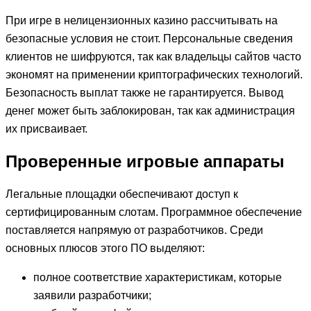
При игре в нелицензионных казино рассчитывать на
безопасные условия не стоит. Персональные сведения
клиентов не шифруются, так как владельцы сайтов часто
экономят на применении криптографических технологий.
Безопасность выплат также не гарантируется. Вывод
денег может быть заблокирован, так как администрация
их присваивает.
Проверенные игровые аппараты
Легальные площадки обеспечивают доступ к
сертифицированным слотам. Программное обеспечение
поставляется напрямую от разработчиков. Среди
основных плюсов этого ПО выделяют:
полное соответствие характеристикам, которые
заявили разработчики;