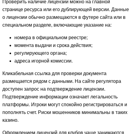
Проверить наличие лицензии можно на главной
странице ресурса или его дублирующей версии. Данные
о лицензии обычно размещаются в футере сайта или в
специальном разделе, включающие указание на:
номера в официальном реестре;
момента выдачи и срока действия;
регулирующего органа;
адреса игорной комиссии.
Кликабельная ссылка для проверки документа
размещается рядом с данными. На сайте регулятора
доступен запрос на подтверждение лицензии.
Подтверждение информации означает легальность
платформы. Игроки могут спокойно регистрироваться и
пополнять счет. Риски мошенников минимальны в таких
казино.
Оформлением лицензий для клубов чаще занимаются