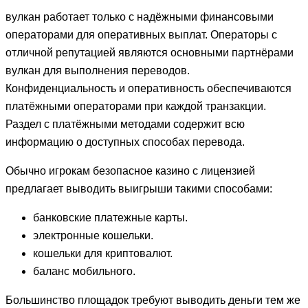
вулкан работает только с надёжными финансовыми
операторами для оперативных выплат. Операторы с
отличной репутацией являются основными партнёрами
вулкан для выполнения переводов.
Конфиденциальность и оперативность обеспечиваются
платёжными операторами при каждой транзакции.
Раздел с платёжными методами содержит всю
информацию о доступных способах перевода.
Обычно игрокам безопасное казино с лицензией
предлагает выводить выигрыши такими способами:
банковские платежные карты.
электронные кошельки.
кошельки для криптовалют.
баланс мобильного.
Большинство площадок требуют выводить деньги тем же