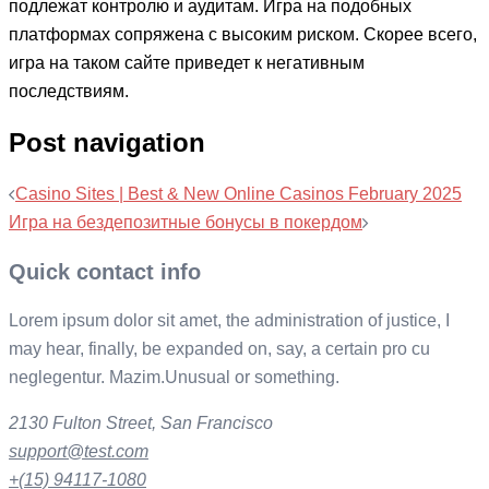
подлежат контролю и аудитам. Игра на подобных
платформах сопряжена с высоким риском. Скорее всего,
игра на таком сайте приведет к негативным
последствиям.
Post navigation
Casino Sites | Best & New Online Casinos February 2025
Игра на бездепозитные бонусы в покердом
Quick contact info
Lorem ipsum dolor sit amet, the administration of justice, I
may hear, finally, be expanded on, say, a certain pro cu
neglegentur.
Mazim.Unusual or something.
2130 Fulton Street, San Francisco
support@test.com
+(15) 94117-1080