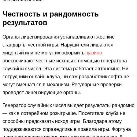
Честность и рандомность
результатов
Органы лицензирования устанавливают жесткие
стандарты честной игры. Нарушители лишаются
лицензий или не могут их оформить.
казино
обеспечивают честные исходы с помощью генератора
случайных чисел. Эта система работает автономно. Ни
сотрудники онлайн-клуба, ни сам разработчик софта не
могут вмешаться в механизм. Регулярные проверки
проводят лицензирующие органы.
Генератор случайных чисел выдает результаты рандомно
— как в лотерейном розыгрыше. Посетители клуба не
способны предсказать исход игры. Благодаря этому
поддерживаются справедливые правила игры. Фортуна