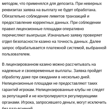
методом, что применялся для депозита. При неверных
реквизитах заявка на выплату не будет обработана.
Обязательно соблюдение лимитов транзакций и
предоставление корректных данных. При соблюдении
правил лицензионные площадки оперативно
перечисляют выигрыши. Изначально заявку проверяет
отдел безопасности казино на точность данных. Далее
запрос обрабатывается платежной системой, выбранной
пользователем.
В лицензированном казино можно рассчитывать на
надежные и своевременные выплаты. Заявка пройдет
обработку даже при ожидании в несколько дней.
Нелицензионные площадки не предоставляют таких
гарантий игрокам. Нелицензированные клубы не следят
за репутацией и не контролируются регулирующими
органами. Игрока, запросившего деньги, могут исключить
без разъяснений.