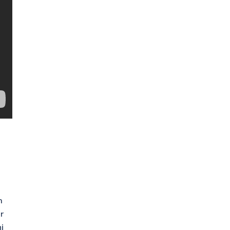
n
r
i