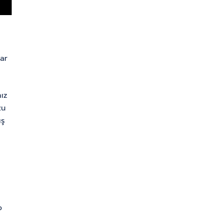
ar
nız
zu
uş
o