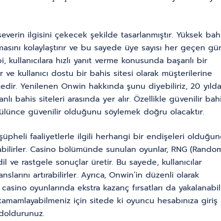
verin ilgisini çekecek şekilde tasarlanmıştır. Yüksek bah
masını kolaylaştırır ve bu sayede üye sayısı her geçen gü
 kullanıcılara hızlı yanıt verme konusunda başarılı bir
ve kullanıcı dostu bir bahis sitesi olarak müşterilerine
ir. Yenilenen Onwin hakkında şunu diyebiliriz, 20 yıld
nlı bahis siteleri arasında yer alır. Özellikle güvenilir bah
ünülünce güvenilir olduğunu söylemek doğru olacaktır.
 şüpheli faaliyetlerle ilgili herhangi bir endişeleri olduğun
labilirler. Casino bölümünde sunulan oyunlar, RNG (Rando
il ve rastgele sonuçlar üretir. Bu sayede, kullanıcılar
larını artırabilirler. Ayrıca, Onwin’in düzenli olarak
ino oyunlarında ekstra kazanç fırsatları da yakalanabili
 tamamlayabilmeniz için sitede ki oyuncu hesabınıza giriş
 doldurunuz.