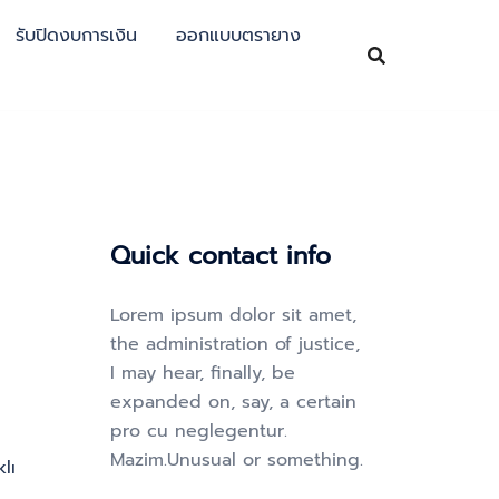
รับปิดงบการเงิน
ออกแบบตรายาง
Quick contact info
Lorem ipsum dolor sit amet,
the administration of justice,
I may hear, finally, be
expanded on, say, a certain
pro cu neglegentur.
Mazim.Unusual or something.
lı