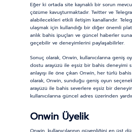
Eğer ki ortada site kaynaklı bir sorun mevc
çözüme kavuşturmaktadır. Twitter ve Telegram
alabilecekleri etkili iletişim kanallarıdır. Te
ulaşmak için kullandığı bir diğer önemli plat
anlık bahis ipuçları ve güncel haberler sunar
geçebilir ve deneyimlerini paylaşabilirler.
Sonuç olarak, Onwin, kullanıcılarına geniş o
dostu arayüzü ile eşsiz bir bahis deneyimi s
anlayışı ile öne çıkan Onwin, her türlü bah
olarak, Onwin, sunduğu geniş oyun seçenekle
arayüzü ile bahis severlere eşsiz bir deneyi
kullanıcılarına güncel adres üzerinden yardı
Onwin Üyelik
Onwin, kullanıcılarının güvenliğini en üst dü