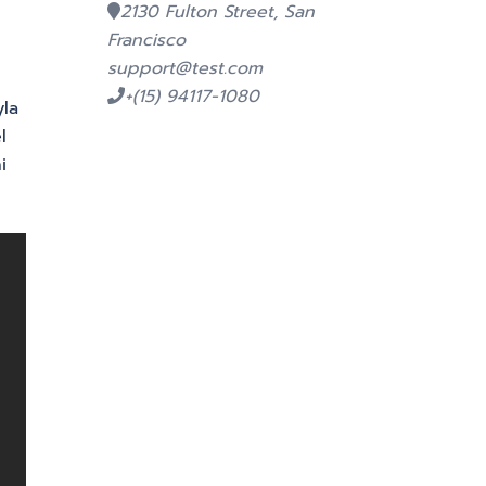
2130 Fulton Street, San
Francisco
support@test.com
+(15) 94117-1080
yla
l
i