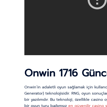
Onwin 1716 Günce
Onwin’in adaletli oyun sağlamak için kulla
Generator) teknolojisidir. RNG, oyun sonuç
bir yazılımdır. Bu teknoloji, özellikle casino
bir oyun turu bağımsız
en güvenilir casino s