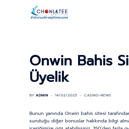
Skip
to
content
Onwin Bahis Si
Üyelik
BY
ADMIN
14/02/2025
CASINO-NEWS
Bunun yanında Onwin bahis sitesi tarafından
sunduğu diğer bonuslar hakkında bilgi almak
içeriğimize göz atabilirsiniz. 350’den fazla 