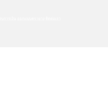
ดงบการเงิน
ออกแบบตรายาง
ติดต่อเรา