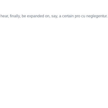
 hear, finally, be expanded on, say, a certain pro cu neglegentur