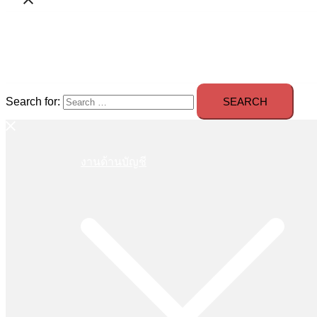
Search for:
งานด้านบัญชี