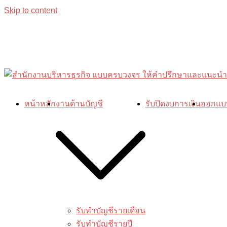
Skip to content
หน้าหลัก
งานด้านบัญชี
รับปิดงบการเงิน
ออกแบ
รับทำบัญชีรายเดือน
รับทำบัญชีรายปี