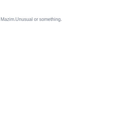
.
Mazim.Unusual or something.