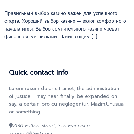
Правильный выбор казино важен для успешного
старта. Хороший выбор казино — залог комфортного
начала игры. Выбор сомнительного казино чреват
финансовыми рисками. Начинающим […]
Quick contact info
Lorem ipsum dolor sit amet, the administration
of justice, I may hear, finally, be expanded on,
say, a certain pro cu neglegentur.
Mazim.Unusual
or something.
2130 Fulton Street, San Francisco
support@test.com