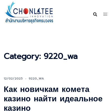
Skip
to
content
Category:
9220_wa
12/02/2025
9220_WA
Как новичкам комета
казино найти идеальное
казино