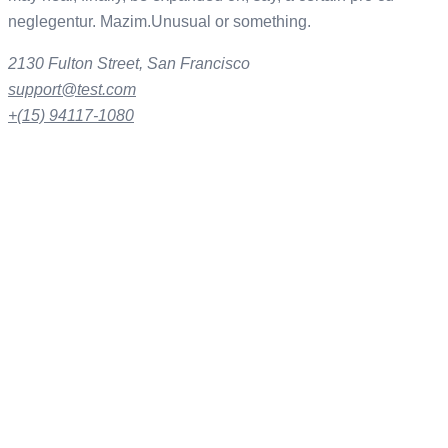
neglegentur.
Mazim.Unusual or something.
2130 Fulton Street, San Francisco
support@test.com
+(15) 94117-1080