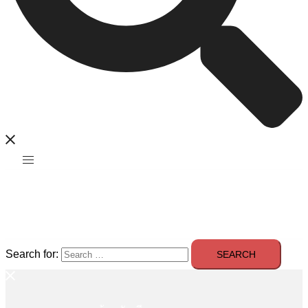
Search for: