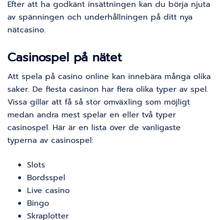
Efter att ha godkänt insättningen kan du börja njuta
av spänningen och underhållningen på ditt nya
nätcasino.
Casinospel på nätet
Att spela på casino online kan innebära många olika
saker. De flesta casinon har flera olika typer av spel.
Vissa gillar att få så stor omväxling som möjligt
medan andra mest spelar en eller två typer
casinospel. Här är en lista över de vanligaste
typerna av casinospel:
Slots
Bordsspel
Live casino
Bingo
Skraplotter