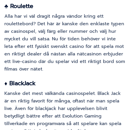
♣️ Roulette
Alla har vi väl dragit några vändor kring ett
roulettebord? Det här är kanske den enklaste typen
av casinospel, välj färg eller nummer och välj hur
mycket du vill satsa. Nu för tiden behöver vi inte
leta efter ett fysiskt svenskt casino för att spela mot
en riktigt dealer då nästan alla nätcasinon erbjuder
ett live-casino där du spelar vid ett riktigt bord som
filmas över nätet.
♦️ BlackJack
Kanske det mest välkända casinospelet. Black Jack
är en riktig favorit för många, oftast när man spela
live. Även för blackjack har upplevelsen blivit
betydligt bättre efter att Evolution Gaming
tillverkade en programvara så att spelare kan spela