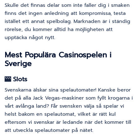
Skulle det finnas delar som inte faller dig i smaken
finns det ingen anledning att kompromissa, testa
istället ett annat spelbolag. Marknaden är i ständig
rörelse, du kommer alltid ha möjligheten att
upptäcka något nytt.
Mest Populära Casinospelen i
Sverige
🎰 Slots
Svenskarna älskar sina spelautomater! Kanske beror
det på alla Jack Vegas-maskiner som fyllt krogarna i
vårt avlånga land? Får svensken välja så spelar vi
helst bakom en spelautomat, vilket är rätt kul
eftersom vi svenskar är ledande när det kommer till
att utveckla spelautomater på nätet.