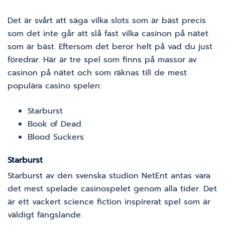
Det är svårt att säga vilka slots som är bäst precis
som det inte går att slå fast vilka casinon på nätet
som är bäst. Eftersom det beror helt på vad du just
föredrar. Här är tre spel som finns på massor av
casinon på nätet och som räknas till de mest
populära casino spelen:
Starburst
Book of Dead
Blood Suckers
Starburst
Starburst av den svenska studion NetEnt antas vara
det mest spelade casinospelet genom alla tider. Det
är ett vackert science fiction inspirerat spel som är
väldigt fängslande.