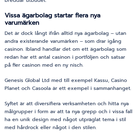
breddar utbudet.
Vissa ägarbolag startar flera nya
varumärken
Det är dock långt ifrån alltid nya ägarbolag – utan
andra existerande varumärken – som drar igång
casinon. Ibland handlar det om ett ägarbolag som
redan har ett antal casinon i portföljen och satsar
på fler casinon med en ny nisch.
Genesis Global Ltd med till exempel Kassu, Casino
Planet och Casoola är ett exempel i sammanhanget.
Syftet är att diversifiera verksamheten och hitta nya
målgrupper i form av att ta nya grepp och i vissa fall
ha en unik design med något utpräglat tema i stil
med hårdrock eller något i den stilen.