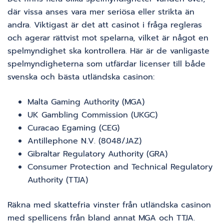
där vissa anses vara mer seriösa eller strikta än
andra. Viktigast är det att casinot i fråga regleras
och agerar rättvist mot spelarna, vilket är något en
spelmyndighet ska kontrollera. Här är de vanligaste
spelmyndigheterna som utfärdar licenser till både
svenska och bästa utländska casinon:
Malta Gaming Authority (MGA)
UK Gambling Commission (UKGC)
Curacao Egaming (CEG)
Antillephone N.V. (8048/JAZ)
Gibraltar Regulatory Authority (GRA)
Consumer Protection and Technical Regulatory
Authority (TTJA)
Räkna med skattefria vinster från utländska casinon
med spellicens från bland annat MGA och TTJA.