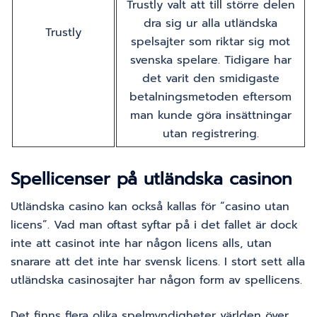
Trustly valt att till större delen
dra sig ur alla utländska
Trustly
spelsajter som riktar sig mot
svenska spelare. Tidigare har
det varit den smidigaste
betalningsmetoden eftersom
man kunde göra insättningar
utan registrering.
Spellicenser på utländska casinon
Utländska casino kan också kallas för “casino utan
licens”. Vad man oftast syftar på i det fallet är dock
inte att casinot inte har någon licens alls, utan
snarare att det inte har svensk licens. I stort sett alla
utländska casinosajter har någon form av spellicens.
Det finns flera olika spelmyndigheter världen över,