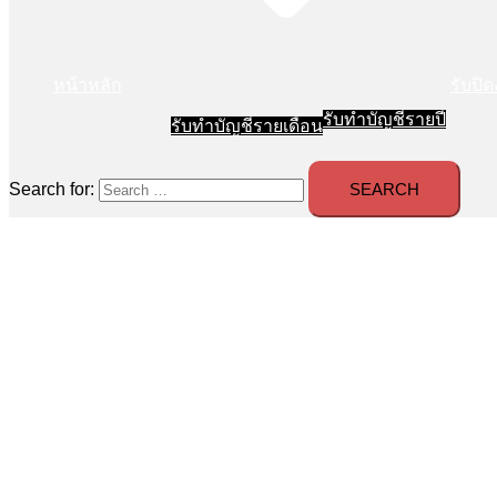
หน้าหลัก
รับปิ
รับทำบัญชีรายปี
รับทำบัญชีรายเดือน
Search for: