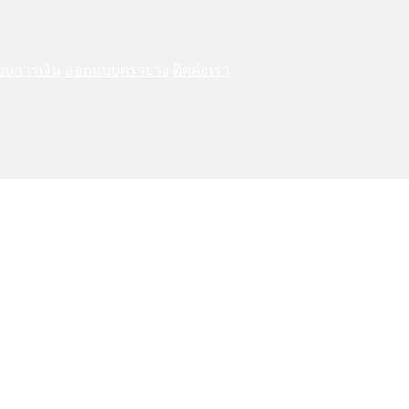
ดงบการเงิน
ออกแบบตรายาง
ติดต่อเรา