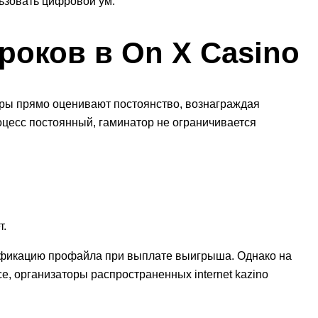
ьзовать цифровой ум.
оков в On X Casino
оры прямо оценивают постоянство, вознаграждая
оцесс постоянный, гаминатор не ограничивается
т.
тификацию профайла при выплате выигрыша. Однако на
, организаторы распространенных internet kazino