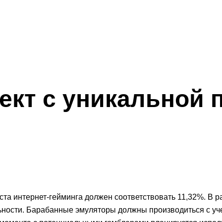
ект с уникальной
ста интернет-гейминга должен соответствовать 11,32%. В 
ности. Барабанные эмуляторы должны производиться с уче