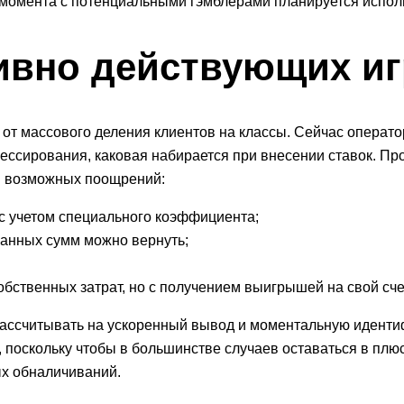
 момента с потенциальными гэмблерами планируется испол
вно действующих игр
 от массового деления клиентов на классы. Сейчас операт
ессирования, каковая набирается при внесении ставок. Пр
ди возможных поощрений:
 с учетом специального коэффициента;
ранных сумм можно вернуть;
бственных затрат, но с получением выигрышей на свой сче
 рассчитывать на ускоренный вывод и моментальную иден
поскольку чтобы в большинстве случаев оставаться в плюсе
х обналичиваний.