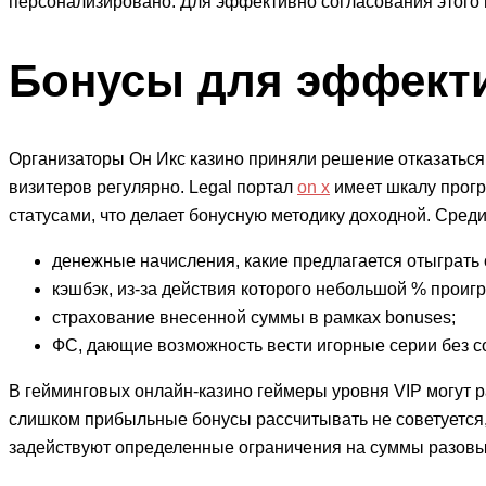
персонализировано. Для эффективно согласования этого
Бонусы для эффекти
Организаторы Он Икс казино приняли решение отказаться
визитеров регулярно. Legal портал
on x
имеет шкалу прогр
статусами, что делает бонусную методику доходной. Сре
денежные начисления, какие предлагается отыграть
кэшбэк, из-за действия которого небольшой % проиг
страхование внесенной суммы в рамках bonuses;
ФС, дающие возможность вести игорные серии без со
В гейминговых онлайн-казино геймеры уровня VIP могут
слишком прибыльные бонусы рассчитывать не советуется, 
задействуют определенные ограничения на суммы разовы