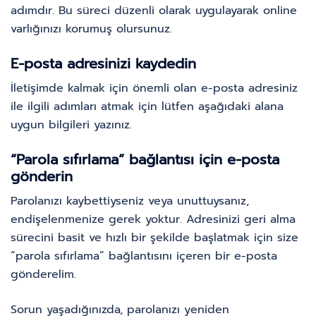
adımdır. Bu süreci düzenli olarak uygulayarak online
varlığınızı korumuş olursunuz.
E-posta adresinizi kaydedin
İletişimde kalmak için önemli olan e-posta adresiniz
ile ilgili adımları atmak için lütfen aşağıdaki alana
uygun bilgileri yazınız.
“Parola sıfırlama” bağlantısı için e-posta
gönderin
Parolanızı kaybettiyseniz veya unuttuysanız,
endişelenmenize gerek yoktur. Adresinizi geri alma
sürecini basit ve hızlı bir şekilde başlatmak için size
“parola sıfırlama” bağlantısını içeren bir e-posta
gönderelim.
Sorun yaşadığınızda, parolanızı yeniden