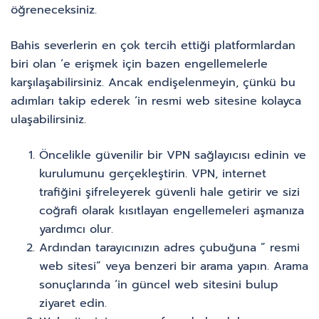
öğreneceksiniz.
Bahis severlerin en çok tercih ettiği platformlardan
biri olan ‘e erişmek için bazen engellemelerle
karşılaşabilirsiniz. Ancak endişelenmeyin, çünkü bu
adımları takip ederek ‘in resmi web sitesine kolayca
ulaşabilirsiniz.
Öncelikle güvenilir bir VPN sağlayıcısı edinin ve
kurulumunu gerçekleştirin. VPN, internet
trafiğini şifreleyerek güvenli hale getirir ve sizi
coğrafi olarak kısıtlayan engellemeleri aşmanıza
yardımcı olur.
Ardından tarayıcınızın adres çubuğuna ” resmi
web sitesi” veya benzeri bir arama yapın. Arama
sonuçlarında ‘in güncel web sitesini bulup
ziyaret edin.