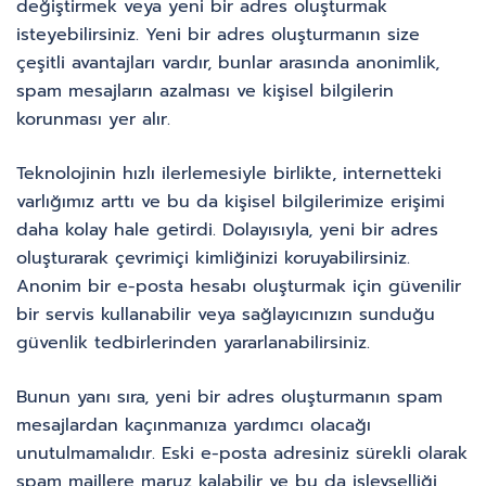
değiştirmek veya yeni bir adres oluşturmak
isteyebilirsiniz. Yeni bir adres oluşturmanın size
çeşitli avantajları vardır, bunlar arasında anonimlik,
spam mesajların azalması ve kişisel bilgilerin
korunması yer alır.
Teknolojinin hızlı ilerlemesiyle birlikte, internetteki
varlığımız arttı ve bu da kişisel bilgilerimize erişimi
daha kolay hale getirdi. Dolayısıyla, yeni bir adres
oluşturarak çevrimiçi kimliğinizi koruyabilirsiniz.
Anonim bir e-posta hesabı oluşturmak için güvenilir
bir servis kullanabilir veya sağlayıcınızın sunduğu
güvenlik tedbirlerinden yararlanabilirsiniz.
Bunun yanı sıra, yeni bir adres oluşturmanın spam
mesajlardan kaçınmanıza yardımcı olacağı
unutulmamalıdır. Eski e-posta adresiniz sürekli olarak
spam maillere maruz kalabilir ve bu da işlevselliği