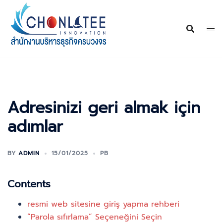
Skip
to
content
Adresinizi geri almak için
adımlar
BY
ADMIN
15/01/2025
PB
Contents
resmi web sitesine giriş yapma rehberi
“Parola sıfırlama” Seçeneğini Seçin