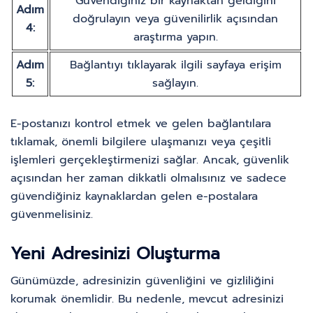
Güvendiğiniz bir kaynaktan geldiğini
Adım
doğrulayın veya güvenilirlik açısından
4:
araştırma yapın.
Adım
Bağlantıyı tıklayarak ilgili sayfaya erişim
5:
sağlayın.
E-postanızı kontrol etmek ve gelen bağlantılara
tıklamak, önemli bilgilere ulaşmanızı veya çeşitli
işlemleri gerçekleştirmenizi sağlar. Ancak, güvenlik
açısından her zaman dikkatli olmalısınız ve sadece
güvendiğiniz kaynaklardan gelen e-postalara
güvenmelisiniz.
Yeni Adresinizi Oluşturma
Günümüzde, adresinizin güvenliğini ve gizliliğini
korumak önemlidir. Bu nedenle, mevcut adresinizi