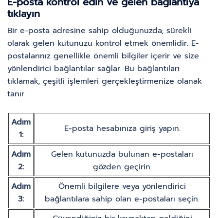
E-posta kontrol edin ve gelen bağlantıya
tıklayın
Bir e-posta adresine sahip olduğunuzda, sürekli
olarak gelen kutunuzu kontrol etmek önemlidir. E-
postalarınız genellikle önemli bilgiler içerir ve size
yönlendirici bağlantılar sağlar. Bu bağlantıları
tıklamak, çeşitli işlemleri gerçekleştirmenize olanak
tanır.
Adım
E-posta hesabınıza giriş yapın.
1:
Adım
Gelen kutunuzda bulunan e-postaları
2:
gözden geçirin.
Adım
Önemli bilgilere veya yönlendirici
3:
bağlantılara sahip olan e-postaları seçin.