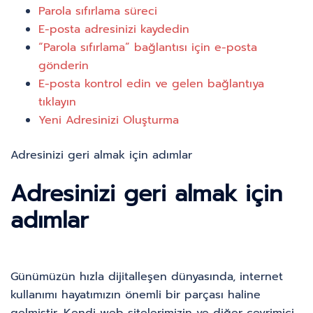
Parola sıfırlama süreci
E-posta adresinizi kaydedin
“Parola sıfırlama” bağlantısı için e-posta
gönderin
E-posta kontrol edin ve gelen bağlantıya
tıklayın
Yeni Adresinizi Oluşturma
Adresinizi geri almak için adımlar
Adresinizi geri almak için
adımlar
Günümüzün hızla
dijitalleşen dünyasında, internet
kullanımı hayatımızın önemli bir parçası haline