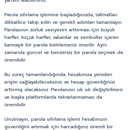
yardım alabilirsiniz.
Parola sıfırlama işlemine başladığınızda, talimatları
dikkatlice takip edin ve gerekli adımları tamamlayın.
Parolasının zorluk seviyesini arttırması için büyük
harfler, küçük harfler, rakamlar ve semboller içeren
karmaşık bir parola belirlemeniz önerilir. Aynı
zamanda güncel ve benzersiz bir parola seçmek de
önemlidir.
Bu süreç tamamlandığında, hesabınıza yeniden
erişim sağlayabileceksiniz ve hesap güvenliğinizi
arttırmış olacaksınız. Parolanızın sık sık değiştirilmesi
ve başka platformlarda tekrarlanmaması da
önemlidir.
Unutmayın, parola sıfırlama işlemi hesabınızın
güvenliğini artırmak için harcadığınız önemli bir