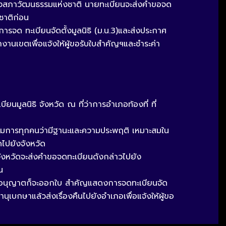
านของสภาวัฒนธรรมแห่งชาติ นายทะเบียนจะส่งคำขอจด
ชาติก่อน
ด ทะเบียนจัดตั้งมูลนิธิ (ม.น.3)และส่งประกาศ
กงานเขตเพื่อแจ้งให้ผู้ขอรับใบสำคัญฯและชำระค่า
ียนมูลนิธิ จังหวัด ณ ที่ว่าการอำเภอท้องที่ ที่
นกรรมการทุกคนว่ามีฐานะและความประพฤติ เหมาะสมใน
ไปยังจังหวัด
 จังหวัดจะส่งคำขอจดทะเบียนดังกล่าวไปยัง
น
จารณาอนุญาตก็จะออกใบ สำคัญแสดงการจดทะเบียนจัด
นุเบกษาแล้วส่งเรื่องคืนไปยังอำเภอเพื่อแจ้งให้ผู้ขอ