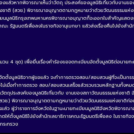
เรื่องแล้วหากพิจารณาเห็นว่าวัตถุ ประสงค์ของมูลนิธิเกี่ยวกับง
่งชาติ (สวช.) พิจารณาอนุญาตตามกฎหมายว่าด้วยวัฒนธรรมแห่ง
บียนมูลนิธิกรุงเทพมหานครพิจารณาอนุญาตก็จะออกใบสำคัญแสดงการจ
รคณะ รัฐมนตรีเพื่อลงในราชกิจจานุเบกษา แล้วส่งเรื่องคืนไปยังสำนั
วน 4 ชุด) เพื่อยื่นเรื่องคำร้องขอจดทะเบียนจัดตั้งมูลนิธิต่อนายทะเบ
ียนจัดตั้งมูลนิธิจากผู้ขอแล้ว จะทำการตรวจสอบ/สอบสวนผู้ที่จะเป็
ือไม่เมื่อทำการตรวจ สอบ/สอบสวนเสร็จแล้วรวบรวมหลักฐานทั้งหมด
นว่าวัตถุประสงค์ของมูลนิธิเกี่ยวกับ งานของสภาวัฒนธรรมแห่งชาติ
สวช.) พิจารณาอนุญาตตามกฎหมายว่าด้วยวัฒนธรรมแห่งชาติก่อ
์การแล้ว ผู้ว่าราชการจังหวัดในฐานะนายทะเบียนมูลนิธิจังหวัดพิ
าตให้ตั้งมูลนิธิไปยังสำนักเลขาธิการคณะรัฐมนตรีเพื่อลง ในราชกิจจา
ฎกระทรวง